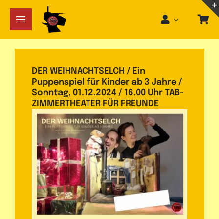
Zum
Inhalt
Toggle
springen
Navigation
Startseite
DER WEIHNACHTSELCH / Ein
Spielplan
Puppenspiel für Kinder ab 3 Jahre /
Sonntag, 01.12.2024 / 16.00 Uhr TAB-
Videos
ZIMMERTHEATER FÜR FREUNDE
Re­per­toire
Gäste
Über TAB
Gästebuch